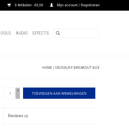
0 Artikelen - €0,00
Mijn account / Registreren
 TOOLS
AUDIO
EFFECTS
HOME
/
DB25XLR-F BREAKOUT BOX
+
TOEVOEGEN AAN WINKELWAGEN
-
Reviews
(0)